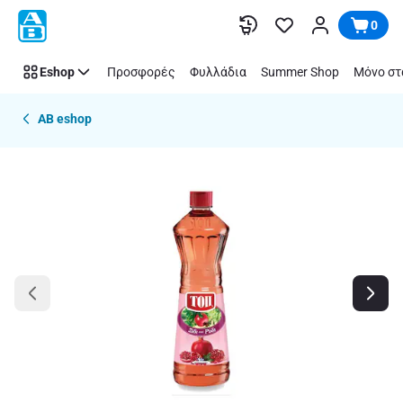
Παράλειψη
0
Eshop
Προσφορές
Φυλλάδια
Summer Shop
Μόνο στ
AB eshop