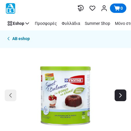
Παράλειψη
0
Eshop
Προσφορές
Φυλλάδια
Summer Shop
Μόνο στ
AB eshop