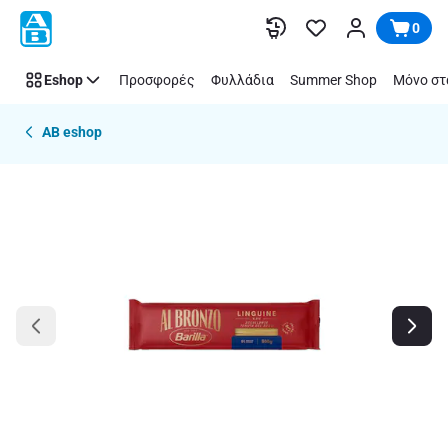
Παράλειψη
0
Eshop
Προσφορές
Φυλλάδια
Summer Shop
Μόνο στ
AB eshop