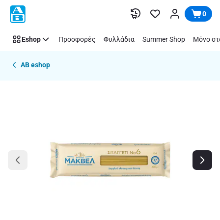
Παράλειψη
0
Eshop
Προσφορές
Φυλλάδια
Summer Shop
Μόνο στ
AB eshop