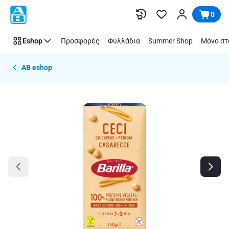
Παράλειψη
0
Eshop
Προσφορές
Φυλλάδια
Summer Shop
Μόνο στ
AB eshop