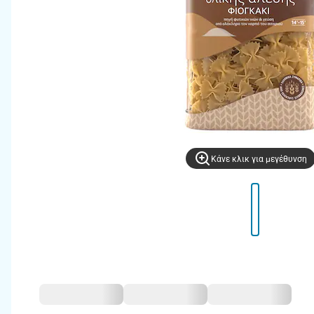
Kάνε κλικ για μεγέθυνση