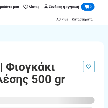
προϊόντα μου
Λίστες
Σύνδεση ή εγγραφή
0
AB Plus
Καταστήματα
| Φιογκάκι
λέσης 500 gr