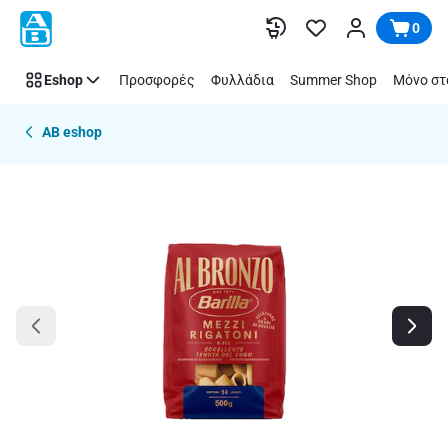
Παράλειψη
0
Eshop
Προσφορές
Φυλλάδια
Summer Shop
Μόνο στ
AB eshop