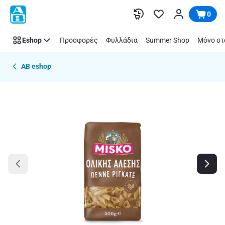
Παράλειψη
0
Eshop
Προσφορές
Φυλλάδια
Summer Shop
Μόνο στ
AB eshop