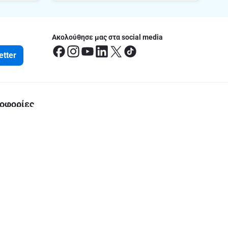
Ακολούθησε μας στα social media
etter
οφορίες
έσεις
ς Ευρωπαϊκής Οδηγίας Πρόσβασης
του