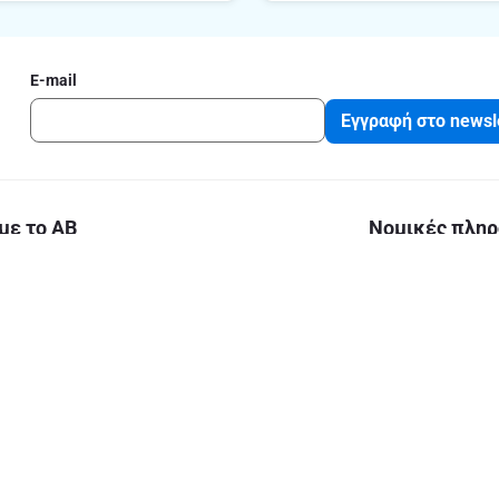
E-mail
Εγγραφή στο newsl
με το ΑΒ
Νομικές πληρ
Όροι και Προϋποθ
ΑΒ
Δήλωση εφαρμογή
Β
Πολιτική Απορρή
Cookies
Ε.Μ.Η: 000267201000