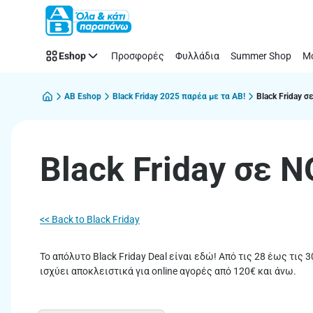
Black
Παράλειψη
Friday
σε
Eshop
Προσφορές
Φυλλάδια
Summer Shop
Μό
ΝΟΥΝΟΥ
(2025)
|
AB Eshop
Black Friday 2025 παρέα με τα ΑΒ!
Black Friday 
ΑΒ
Βασιλόπουλος
Black Friday σε 
<< Back to Black Friday
Το απόλυτο Black Friday Deal είναι εδώ! Από τις 28 έως τι
ισχύει αποκλειστικά για online αγορές από 120€ και άνω.