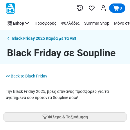
Black
Παράλειψη
0
Friday
σε
Eshop
Προσφορές
Φυλλάδια
Summer Shop
Μόνο στ
Soupline
(2025)
|
Black Friday 2025 παρέα με τα ΑΒ!
ΑΒ
Black Friday σε Soupline
Βασιλόπουλος
<< Back to Black Friday
Την Black Friday 2025, βρες απίθανες προσφορές για τα
αγαπημένα σου προϊόντα Soupline εδώ!
Φίλτρα & Ταξινόμηση