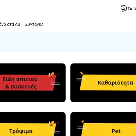
Τα 
νο στα ΑΒ
Συνταγές