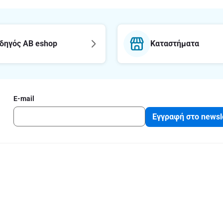
δηγός AB eshop
Καταστήματα
E-mail
Εγγραφή στο newsl
με το ΑΒ
Νομικές πληρ
Όροι και Προϋποθ
ΑΒ
Δήλωση εφαρμογή
Β
Πολιτική Απορρή