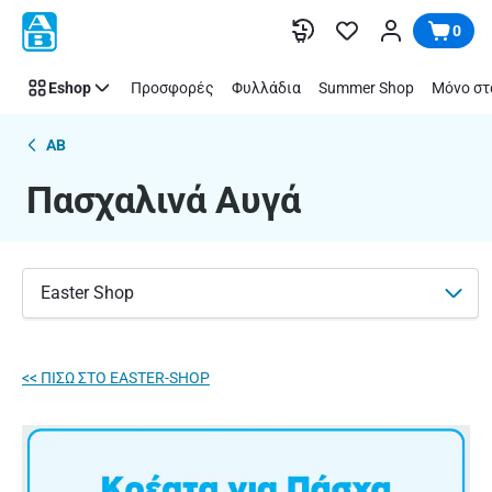
Πασχαλινά
Παράλειψη
0
Αυγά
|
Eshop
Προσφορές
Φυλλάδια
Summer Shop
Μόνο στ
ΑΒ
Βασιλόπουλος
AB
Πασχαλινά Αυγά
Easter Shop
<< ΠΙΣΩ ΣΤΟ EASTER-SHOP