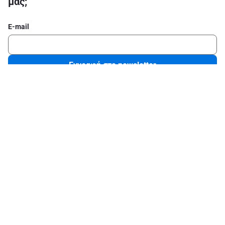
μας;
E-mail
Εγγραφή στο newsletter
Ακολούθησε μας στα social media
Σχετικά με το ΑΒ
Νομικές πληροφορίες