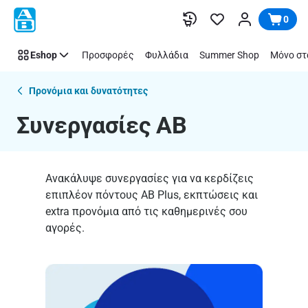
Συνεργασίες
Παράλειψη
0
AB
Eshop
Προσφορές
Φυλλάδια
Summer Shop
Μόνο στ
Προνόμια και δυνατότητες
Συνεργασίες AB
Ανακάλυψε συνεργασίες για να κερδίζεις
επιπλέον πόντους AB Plus, εκπτώσεις και
extra προνόμια από τις καθημερινές σου
αγορές.