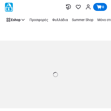
Store
Παράλειψη
0
Details
Page
Eshop
Προσφορές
Φυλλάδια
Summer Shop
Μόνο στ