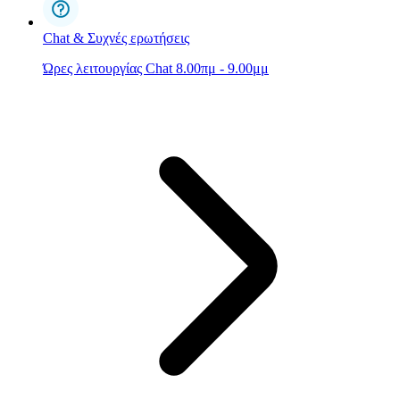
Chat & Συχνές ερωτήσεις
Ώρες λειτουργίας Chat 8.00πμ - 9.00μμ