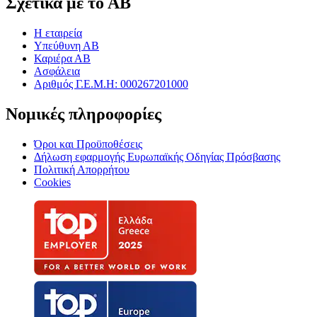
Σχετικά με το ΑΒ
Η εταιρεία
Υπεύθυνη ΑΒ
Καριέρα ΑΒ
Ασφάλεια
Αριθμός Γ.Ε.Μ.Η: 000267201000
Νομικές πληροφορίες
Όροι και Προϋποθέσεις
Δήλωση εφαρμογής Ευρωπαϊκής Οδηγίας Πρόσβασης
Πολιτική Απορρήτου
Cookies