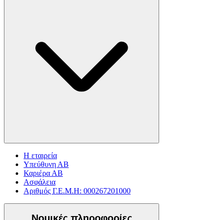
Η εταιρεία
Υπεύθυνη ΑΒ
Καριέρα ΑΒ
Ασφάλεια
Αριθμός Γ.Ε.Μ.Η: 000267201000
Νομικές πληροφορίες