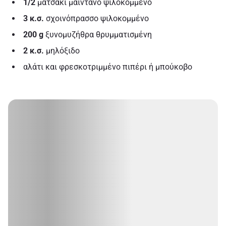
1/2
ματσάκι μαϊντανό ψιλοκομμένο
3 κ.σ.
σχοινόπρασσο ψιλοκομμένο
200 g
ξυνομυζήθρα θρυμματισμένη
2 κ.σ.
μηλόξιδο
αλάτι και φρεσκοτριμμένο πιπέρι ή μπούκοβο