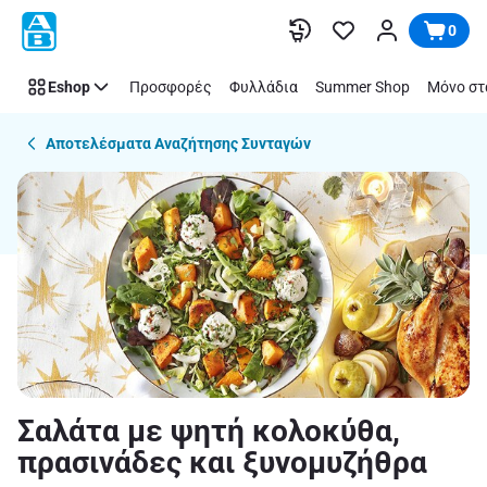
Recipe
Παράλειψη
0
Details
Page
Eshop
Προσφορές
Φυλλάδια
Summer Shop
Μόνο στ
Αποτελέσματα Αναζήτησης Συνταγών
Σαλάτα με ψητή κολοκύθα,
πρασινάδες και ξυνομυζήθρα