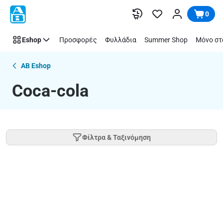
Coca-
Παράλειψη
0
cola
Eshop
Προσφορές
Φυλλάδια
Summer Shop
Μόνο στ
AB Eshop
Coca-cola
Φίλτρα & Ταξινόμηση