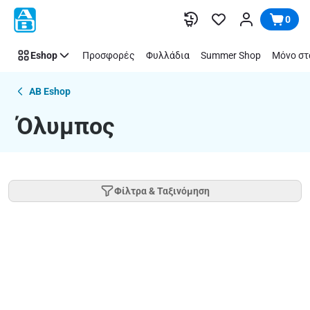
Όλυμπος
Παράλειψη
0
Eshop
Προσφορές
Φυλλάδια
Summer Shop
Μόνο στ
AB Eshop
Όλυμπος
Φίλτρα & Ταξινόμηση