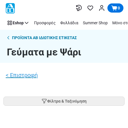
Γεύματα
Παράλειψη
0
με
Ψάρι
Eshop
Προσφορές
Φυλλάδια
Summer Shop
Μόνο στ
ΠΡΟΪΟΝΤΑ AB ΙΔΙΩΤΙΚΗΣ ΕΤΙΚΕΤΑΣ
Γεύματα με Ψάρι
< Eπιστροφή
Φίλτρα & Ταξινόμηση