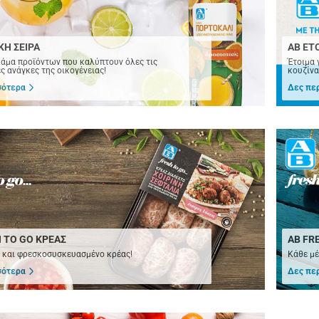
ΚΗ ΣΕΙΡΑ
ΑΒ ΕΤ
άμα προϊόντων που καλύπτουν όλες τις
Έτοιμα 
ς ανάγκες της οικογένειας!
κουζίνα
σότερα
Δες πε
 TO GO ΚΡΕΑΣ
ΑΒ FR
 και φρεσκοσυσκευασμένο κρέας!
Κάθε μέ
σότερα
Δες πε