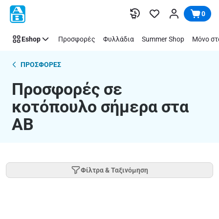
Προσφορές
Παράλειψη
0
σε
κοτόπουλο
Eshop
Προσφορές
Φυλλάδια
Summer Shop
Μόνο στ
σήμερα
|
Super
ΠΡΟΣΦΟΡΕΣ
market
Προσφορές σε
AB
κοτόπουλο σήμερα στα
ΑΒ
Φίλτρα & Ταξινόμηση