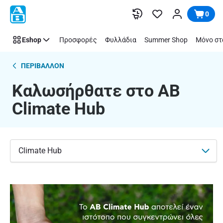
AB
Παράλειψη
0
Climate
Hub
Eshop
Προσφορές
Φυλλάδια
Summer Shop
Μόνο στ
ΠΕΡΙΒΑΛΛΟΝ
Καλωσήρθατε στο AB
Climate Hub
Climate Hub