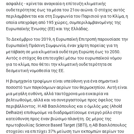
ασφαλές - κρίνεται αναγκαία η επίτευξη κλιματικής
ουδετερότητας έως τα μέσα του 21ου αιώνα. Ο στόχος αυτός
περιλαμβάνεται και στη Συμφωνία του Παρισιού για το Κλίμα, η
οποία υπεγράφη από 195 χώρες, συμπεριλαμβανομένης της
Ευρωπαϊκής Ένωσης (ΕΕ) και της Ελλάδας.
Το Δεκέμβριο του 2019, η Ευρωπαϊκή Επιτροπή παρουσίασε την
Ευρωπαϊκή Πράσινη Συμφωνία, έναν χάρτη πορείας για τη
μετάβαση σε μια κλιματικά ουδέτερη Ευρώπη έως το 2050.
Αυτός ο στόχος θα επιτευχθεί μέσω του ευρωπαϊκού νόμου
για το κλίμα, που θέτει την κλιματική ουδετερότητα σε
δεσμευτική νομοθεσία της ΕΕ.
Η βιομηχανία τροφίμων είναι υπεύθυνη για ένα σημαντικό
ποσοστό των παγκόσμιων αερίων του θερμοκηπίου. Αυτή είναι
μια μεγάλη ευθύνη, αλλά ταυτόχρονα μια ευκαιρία να
βελτιωθούμε, αλλά και να συνεργαστούμε προς όφελος του
περιβάλλοντος. Η ΑΒ Βασιλόπουλος και ο όμιλός μας (Ahold
Delhaize) επιθυμούμε να διαδραματίσουμε ενεργό ρόλο στην
κατεύθυνση προς έναν βιώσιμο πλανήτη. Ως μέρος της
πρωτοβουλίας Science Based Target (SBTi), η ΑΒ Βασιλόπουλος
στοχεύει να επιτύχει 37% μείωση των εκπομπών αερίων του