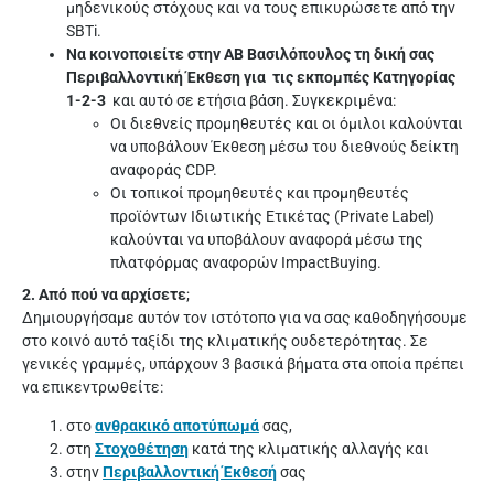
μηδενικούς στόχους και να τους επικυρώσετε από την
SBTi.
Να κοινοποιείτε στην ΑΒ Βασιλόπουλος τη δική σας
Περιβαλλοντική Έκθεση για τις εκπομπές Κατηγορίας
1-2-3
και αυτό σε ετήσια βάση. Συγκεκριμένα:
Οι διεθνείς προμηθευτές και οι όμιλοι καλούνται
να υποβάλουν Έκθεση μέσω του διεθνούς δείκτη
αναφοράς CDP.
Οι τοπικοί προμηθευτές και προμηθευτές
προϊόντων Ιδιωτικής Ετικέτας (Private Label)
καλούνται να υποβάλουν αναφορά μέσω της
πλατφόρμας αναφορών ImpactBuying.
2. Από πού να αρχίσετε
;
Δημιουργήσαμε αυτόν τον ιστότοπο για να σας καθοδηγήσουμε
στο κοινό αυτό ταξίδι της κλιματικής ουδετερότητας. Σε
γενικές γραμμές, υπάρχουν 3 βασικά βήματα στα οποία πρέπει
να επικεντρωθείτε:
στο
ανθρακικό αποτύπωμά
σας,
στη
Στοχοθέτηση
κατά της κλιματικής αλλαγής και
στην
Περιβαλλοντική Έκθεσή
σας