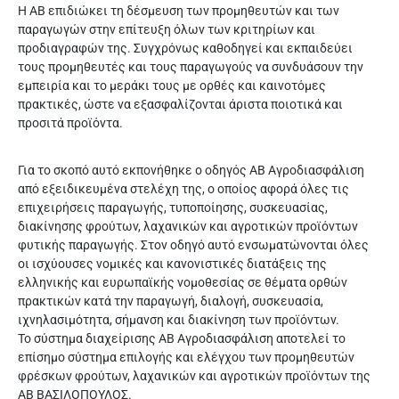
Η ΑΒ επιδιώκει τη δέσμευση των προμηθευτών και των
παραγωγών στην επίτευξη όλων των κριτηρίων και
προδιαγραφών της. Συγχρόνως καθοδηγεί και εκπαιδεύει
τους προμηθευτές και τους παραγωγούς να συνδυάσουν την
εμπειρία και το μεράκι τους με ορθές και καινοτόμες
πρακτικές, ώστε να εξασφαλίζονται άριστα ποιοτικά και
προσιτά προϊόντα.
Για το σκοπό αυτό εκπονήθηκε ο οδηγός ΑΒ Αγροδιασφάλιση
από εξειδικευμένα στελέχη της, ο οποίος αφορά όλες τις
επιχειρήσεις παραγωγής, τυποποίησης, συσκευασίας,
διακίνησης φρούτων, λαχανικών και αγροτικών προϊόντων
φυτικής παραγωγής. Στον οδηγό αυτό ενσωματώνονται όλες
οι ισχύουσες νομικές και κανονιστικές διατάξεις της
ελληνικής και ευρωπαϊκής νομοθεσίας σε θέματα ορθών
πρακτικών κατά την παραγωγή, διαλογή, συσκευασία,
ιχνηλασιμότητα, σήμανση και διακίνηση των προϊόντων.
Το σύστημα διαχείρισης ΑΒ Αγροδιασφάλιση αποτελεί το
επίσημο σύστημα επιλογής και ελέγχου των προμηθευτών
φρέσκων φρούτων, λαχανικών και αγροτικών προϊόντων της
ΑΒ ΒΑΣΙΛΟΠΟΥΛΟΣ.