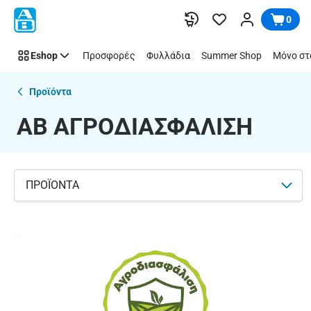
ΑΒ
Παράλειψη
0
ΑΓΡΟΔΙΑΣΦΑΛΙΣΗ
Eshop
Προσφορές
Φυλλάδια
Summer Shop
Μόνο στ
Προϊόντα
ΑΒ ΑΓΡΟΔΙΑΣΦΑΛΙΣΗ
ΠΡΟΪΟΝΤΑ