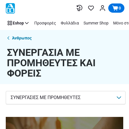
ΣΥΝΕΡΓΑΣΙΑ
Παράλειψη
0
ΜΕ
ΠΡΟΜΗΘΕΥΤΕΣ
Eshop
Προσφορές
Φυλλάδια
Summer Shop
Μόνο στ
ΚΑΙ
ΦΟΡΕΙΣ
Άνθρωπος
ΣΥΝΕΡΓΑΣΙΑ ΜΕ
ΠΡΟΜΗΘΕΥΤΕΣ ΚΑΙ
ΦΟΡΕΙΣ
ΣΥΝΕΡΓΑΣΙΕΣ ΜΕ ΠΡΟΜΗΘΕΥΤΕΣ