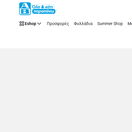
Store
Παράλειψη
Details
Page
Eshop
Προσφορές
Φυλλάδια
Summer Shop
Μό