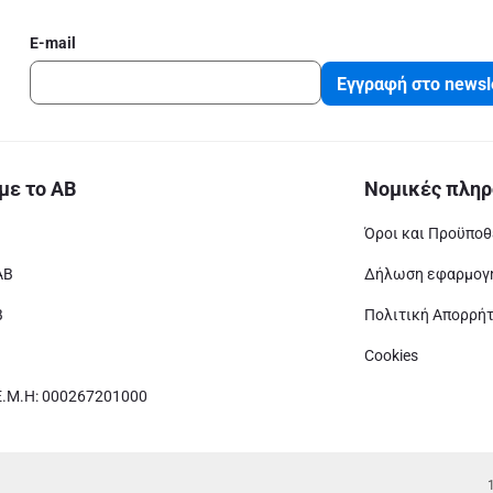
E-mail
Εγγραφή στο newsl
με το ΑΒ
Νομικές πληρ
Όροι και Προϋποθ
ΑΒ
Δήλωση εφαρμογή
Β
Πολιτική Απορρή
Cookies
Ε.Μ.Η: 000267201000