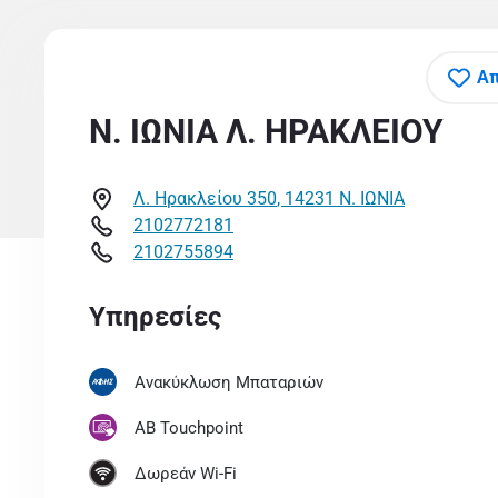
Απ
Ν. ΙΩΝΙΑ Λ. ΗΡΑΚΛΕΙΟΥ
Λ. Ηρακλείου 350
,
14231
Ν. ΙΩΝΙΑ
2102772181
2102755894
Υπηρεσίες
Ανακύκλωση Μπαταριών
AB Touchpoint
Δωρεάν Wi-Fi