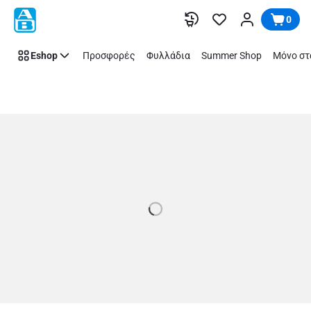
Store
Παράλειψη
0
Details
Page
Eshop
Προσφορές
Φυλλάδια
Summer Shop
Μόνο στ