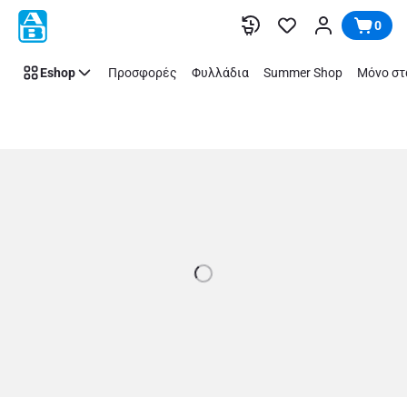
Store
Παράλειψη
0
Details
Page
Eshop
Προσφορές
Φυλλάδια
Summer Shop
Μόνο στ