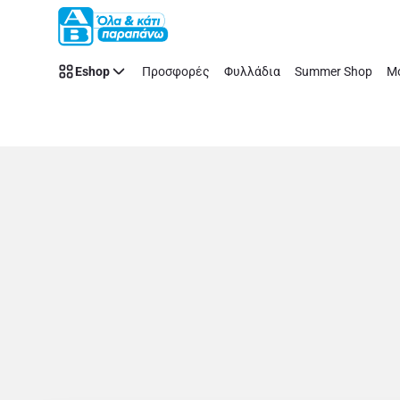
Store
Παράλειψη
Details
Page
Eshop
Προσφορές
Φυλλάδια
Summer Shop
Μό