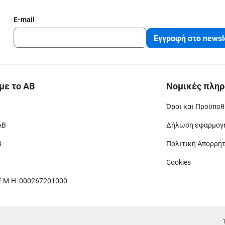
E-mail
Εγγραφή στο newsl
με το ΑΒ
Νομικές πληρ
Όροι και Προϋποθ
ΑΒ
Δήλωση εφαρμογή
Β
Πολιτική Απορρή
Cookies
Ε.Μ.Η: 000267201000