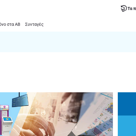
Τα 
νο στα ΑΒ
Συνταγές