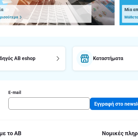
ία
Μία α
ρισσότερα
Μάθετε
δηγός AB eshop
Καταστήματα
E-mail
Εγγραφή στο newsl
με το ΑΒ
Νομικές πληρ