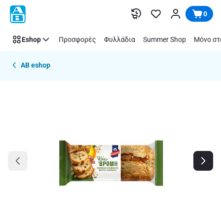
Παράλειψη
0
Eshop
Προσφορές
Φυλλάδια
Summer Shop
Μόνο στ
AB eshop