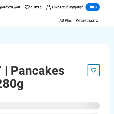
προϊόντα μου
Λίστες
Σύνδεση ή εγγραφή
0
AB Plus
Καταστήματα
 | Pancakes
280g