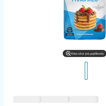
Kάνε κλικ για μεγέθυνση