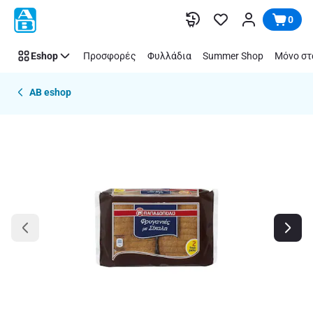
Παράλειψη
0
Eshop
Προσφορές
Φυλλάδια
Summer Shop
Μόνο στ
AB eshop