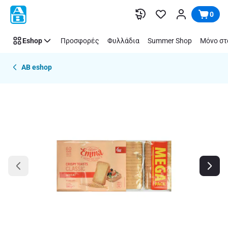
Παράλειψη
0
Eshop
Προσφορές
Φυλλάδια
Summer Shop
Μόνο στ
AB eshop