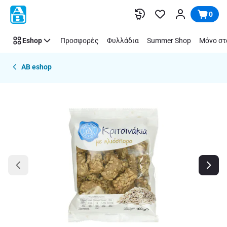
Παράλειψη
0
Eshop
Προσφορές
Φυλλάδια
Summer Shop
Μόνο στ
AB eshop