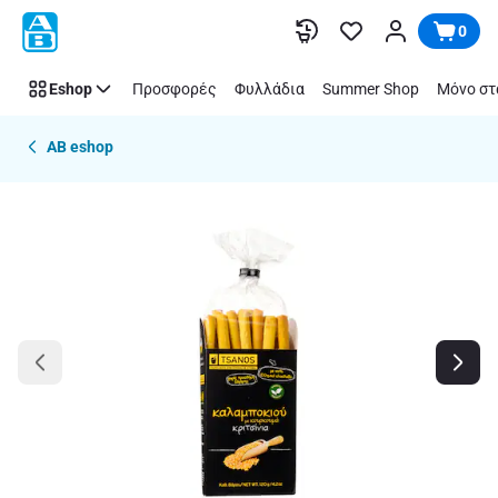
Παράλειψη
0
Eshop
Προσφορές
Φυλλάδια
Summer Shop
Μόνο στ
AB eshop