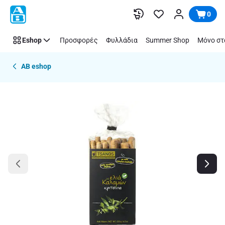
Παράλειψη
0
Eshop
Προσφορές
Φυλλάδια
Summer Shop
Μόνο στ
AB eshop