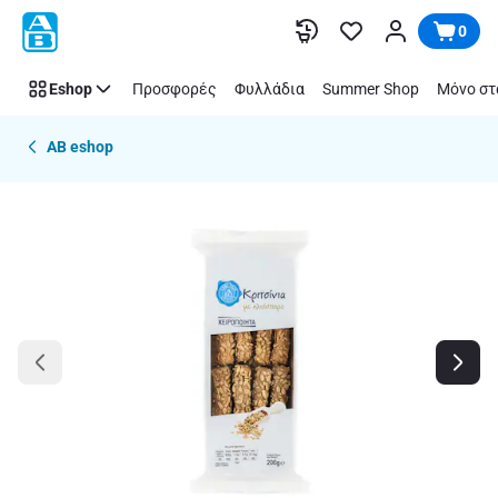
Παράλειψη
0
Eshop
Προσφορές
Φυλλάδια
Summer Shop
Μόνο στ
AB eshop