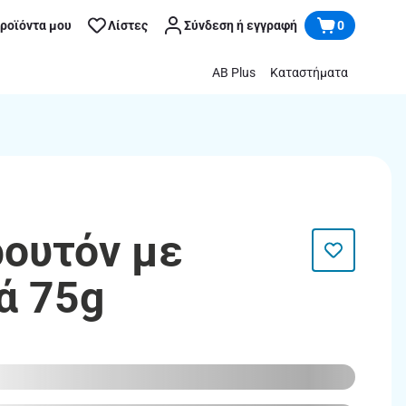
προϊόντα μου
Λίστες
Σύνδεση ή εγγραφή
0
AB Plus
Καταστήματα
ρουτόν με
ά 75g