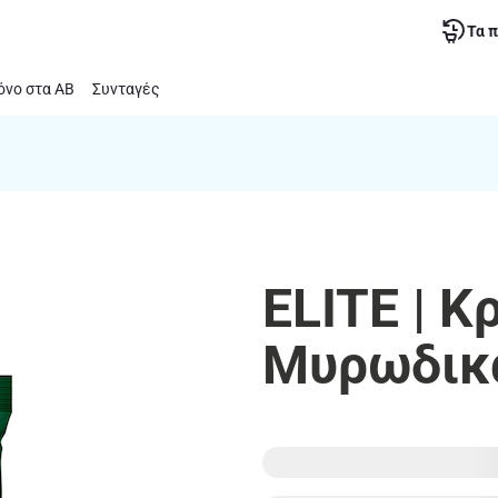
Τα 
νο στα ΑΒ
Συνταγές
ELITE | Κ
Μυρωδικ