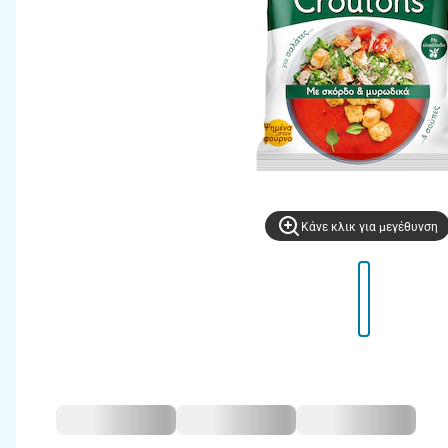
Kάνε κλικ για μεγέθυνση