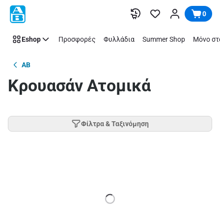
Παράλειψη
0
Eshop
Προσφορές
Φυλλάδια
Summer Shop
Μόνο στ
AB
Κρουασάν Ατομικά
Φίλτρα & Ταξινόμηση