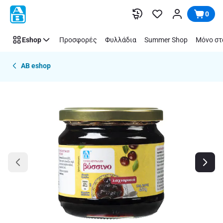
Παράλειψη
0
Eshop
Προσφορές
Φυλλάδια
Summer Shop
Μόνο στ
AB eshop