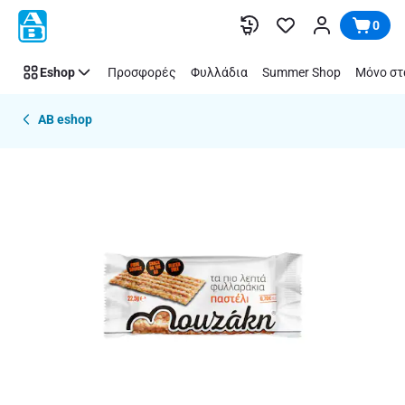
Παράλειψη
0
Eshop
Προσφορές
Φυλλάδια
Summer Shop
Μόνο στ
AB eshop