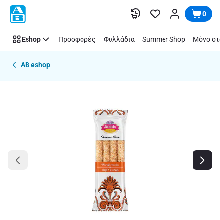
Παράλειψη
0
Eshop
Προσφορές
Φυλλάδια
Summer Shop
Μόνο στ
AB eshop