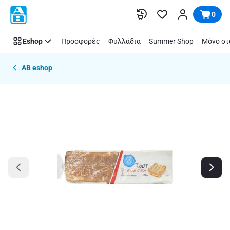
Παράλειψη
0
Eshop
Προσφορές
Φυλλάδια
Summer Shop
Μόνο στ
AB eshop