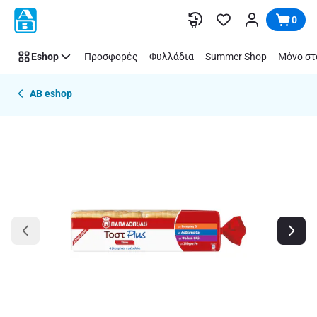
Παράλειψη
0
Eshop
Προσφορές
Φυλλάδια
Summer Shop
Μόνο στ
AB eshop