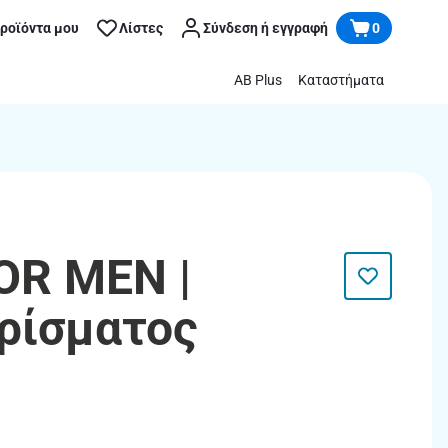
προϊόντα μου
Λίστες
Σύνδεση ή εγγραφή
0
AB Plus
Καταστήματα
FOR MEN |
ρίσματος