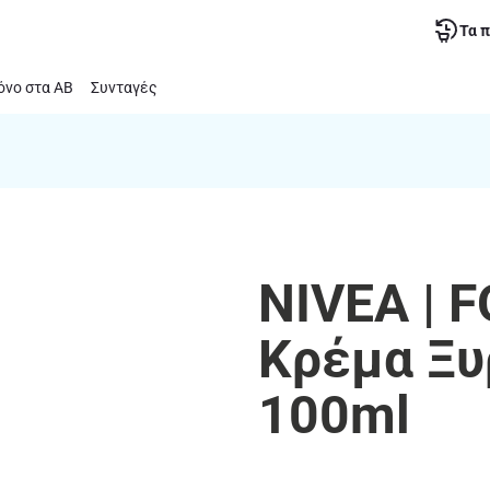
Τα 
νο στα ΑΒ
Συνταγές
NIVEA | 
Κρέμα Ξυ
100ml