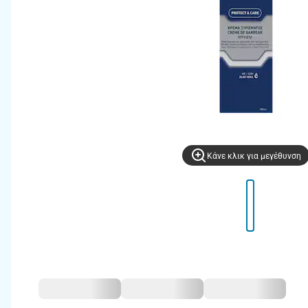
Kάνε κλικ για μεγέθυνση