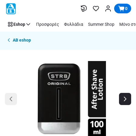
Παράλειψη
0
Eshop
Προσφορές
Φυλλάδια
Summer Shop
Μόνο στ
AB eshop