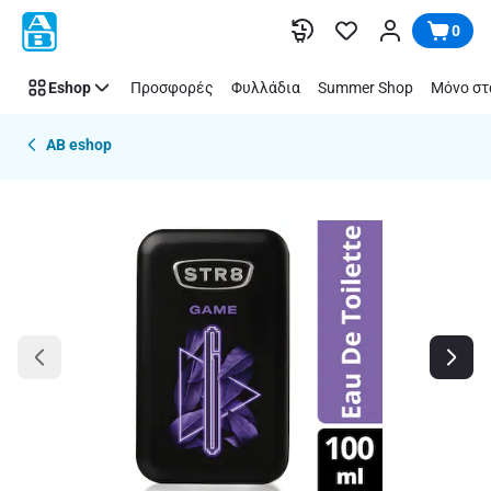
Παράλειψη
0
Eshop
Προσφορές
Φυλλάδια
Summer Shop
Μόνο στ
AB eshop