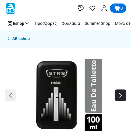
Παράλειψη
0
Eshop
Προσφορές
Φυλλάδια
Summer Shop
Μόνο στ
AB eshop