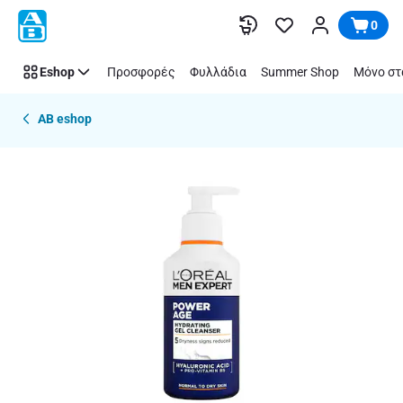
Παράλειψη
0
Eshop
Προσφορές
Φυλλάδια
Summer Shop
Μόνο στ
AB eshop