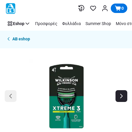
Παράλειψη
0
Eshop
Προσφορές
Φυλλάδια
Summer Shop
Μόνο στ
AB eshop